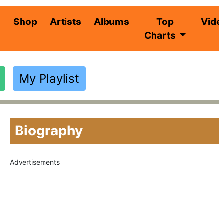
(current)
e
Shop
Artists
Albums
Top
Vid
Charts
My Playlist
Biography
Advertisements