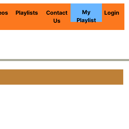
My
eos
Playlists
Contact
Login
Playlist
Us