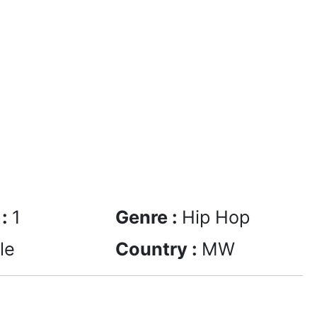
 :
1
Genre :
Hip Hop
le
Country :
MW