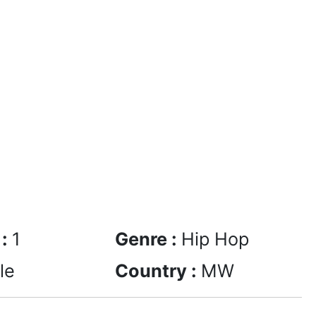
 :
1
Genre :
Hip Hop
le
Country :
MW