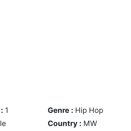
 :
1
Genre :
Hip Hop
le
Country :
MW