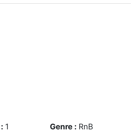
 :
1
Genre :
RnB