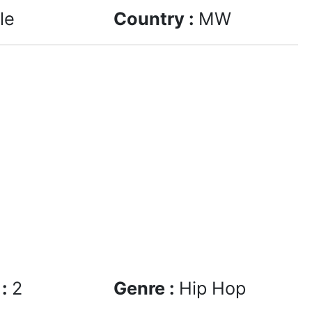
le
Country :
MW
 :
2
Genre :
Hip Hop