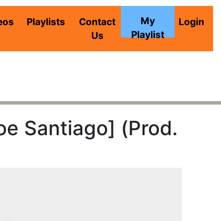
My
eos
Playlists
Contact
Login
Playlist
Us
e Santiago] (Prod.