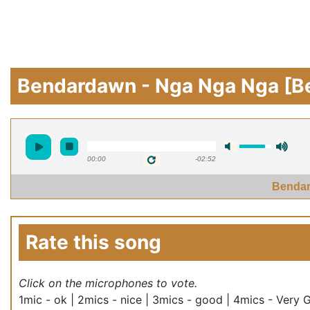
Bendardawn - Nga Nga Nga [Be
00:00
-02:52
Bendar
Rate this song
Click on the microphones to vote.
1mic - ok | 2mics - nice | 3mics - good | 4mics - Very 