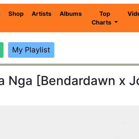
(current)
e
Shop
Artists
Albums
Top
Vid
Charts
My Playlist
 Nga [Bendardawn x Jo